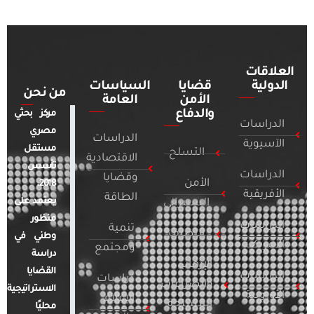
العلاقات
الدولية
قضايا
السياسات
من نحن
الأمن
العامة
والدفاع
مركز بحثي
الدراسات
مصري
الدراسات
الآسيوية
مستقل
التسلح
الاقتصادية
تأسس
الدراسات
وقضايا
الأمن
2018.
الأفريقية
الطاقة
يعتمد على
السيبراني
منظور
الدراسات
تنمية
التطرف
وطني في
الأمريكية
ومجتمع
دراسة
الإرهاب
القضايا
الدراسات
دراسات
والصراعات
الاستراتيجية
الأوروبية
الإعلام
المسلحة
محليًا