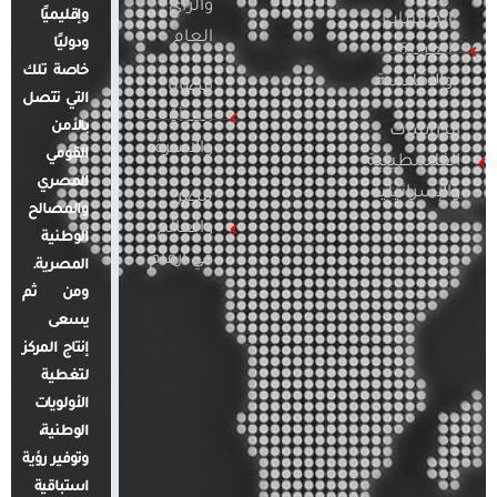
والرأي
وإقليميًا
الدراسات
العام
ودوليًا
العربية
خاصة تلك
والإقليمية
قضايا
التي تتصل
المرأة
بالأمن
الدراسات
والأسرة
القومي
الفلسطينية
المصري
والإسرائيلية
مصر
والمصالح
والعالم
الوطنية
في أرقام
المصرية.
ومن ثم
يسعى
إنتاج المركز
لتغطية
الأولويات
الوطنية،
وتوفير رؤية
استباقية