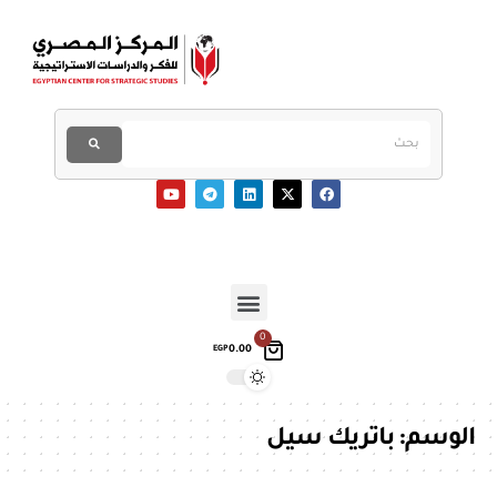
0
0.00
EGP
الوسم:
باتريك سيل