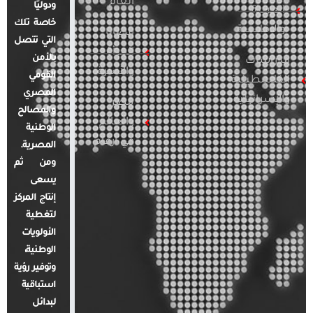
العام
ودوليًا
العربية
خاصة تلك
والإقليمية
قضايا
التي تتصل
المرأة
بالأمن
الدراسات
والأسرة
القومي
الفلسطينية
المصري
والإسرائيلية
مصر
والمصالح
والعالم
الوطنية
في أرقام
المصرية.
ومن ثم
يسعى
إنتاج المركز
لتغطية
الأولويات
الوطنية،
وتوفير رؤية
استباقية
لبدائل