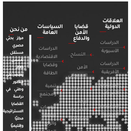
العلاقات
الدولية
قضايا
السياسات
من نحن
الأمن
العامة
والدفاع
مركز بحثي
الدراسات
مصري
الدراسات
الآسيوية
مستقل
التسلح
الاقتصادية
تأسس
الدراسات
وقضايا
الأمن
2018.
الأفريقية
الطاقة
يعتمد على
السيبراني
منظور
الدراسات
تنمية
التطرف
وطني في
الأمريكية
ومجتمع
دراسة
الإرهاب
القضايا
الدراسات
دراسات
والصراعات
الاستراتيجية
الأوروبية
الإعلام
المسلحة
محليًا
والرأي
وإقليميًا
الدراسات