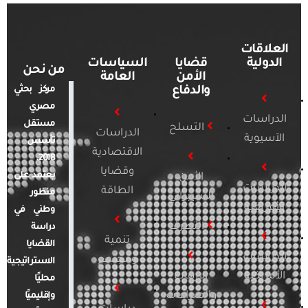
العلاقات
الدولية
قضايا
السياسات
من نحن
الأمن
العامة
والدفاع
مركز بحثي
مصري
الدراسات
مستقل
التسلح
الدراسات
الآسيوية
تأسس
الاقتصادية
2018.
وقضايا
يعتمد على
الأمن
الدراسات
الطاقة
منظور
السيبراني
الأفريقية
وطني في
التطرف
دراسة
تنمية
القضايا
الدراسات
ومجتمع
الاستراتيجية
الأمريكية
الإرهاب
محليًا
والصراعات
وإقليميًا