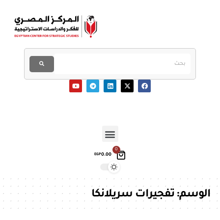
0
0.00
EGP
الوسم:
تفجيرات سريلانكا