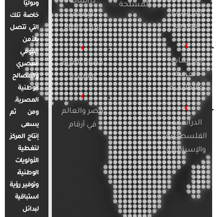
دراسات
ودوليًا
المسلحة
الدراسات
الإعلام
خاصة تلك
الأوروبية
والرأي العام
التي تتصل
بالأمن
القومي
الدراسات
قضايا المرأة
المصري
العربية
والأسرة
والمصالح
والإقليمية
الوطنية
المصرية.
مصر والعالم
ومن ثم
الدراسات
في أرقام
يسعى
الفلسطينية
إنتاج المركز
لتغطية
والإسرائيلية
الأولويات
الوطنية،
وتوفير رؤية
استباقية
لبدائل