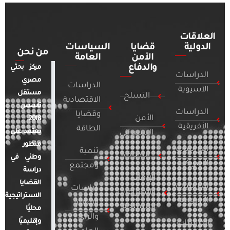
العلاقات
الدولية
قضايا
السياسات
من نحن
الأمن
العامة
والدفاع
مركز بحثي
الدراسات
مصري
الدراسات
الآسيوية
مستقل
التسلح
الاقتصادية
تأسس
الدراسات
وقضايا
الأمن
2018.
الأفريقية
الطاقة
يعتمد على
السيبراني
منظور
الدراسات
تنمية
التطرف
وطني في
الأمريكية
ومجتمع
دراسة
الإرهاب
القضايا
الدراسات
دراسات
والصراعات
الاستراتيجية
الأوروبية
الإعلام
المسلحة
محليًا
والرأي
وإقليميًا
الدراسات