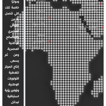
العام
ودوليًا
العربية
خاصة تلك
والإقليمية
قضايا
التي تتصل
المرأة
بالأمن
الدراسات
والأسرة
القومي
الفلسطينية
المصري
والإسرائيلية
مصر
والمصالح
والعالم
الوطنية
في أرقام
المصرية.
ومن ثم
يسعى
إنتاج المركز
لتغطية
الأولويات
الوطنية،
وتوفير رؤية
استباقية
لبدائل