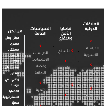
العلاقات
الدولية
قضايا
السياسات
من نحن
الأمن
العامة
والدفاع
مركز بحثي
مصري
الدراسات
مستقل
التسلح
الدراسات
الآسيوية
تأسس
الاقتصادية
2018.
وقضايا
يعتمد على
الأمن
الدراسات
الطاقة
منظور
السيبراني
الأفريقية
وطني في
التطرف
دراسة
تنمية
القضايا
الدراسات
ومجتمع
الاستراتيجية
الأمريكية
الإرهاب
محليًا