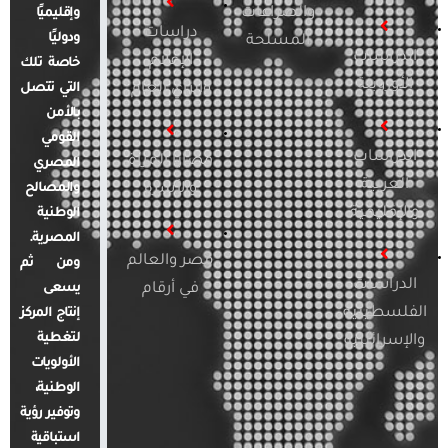
والصراعات
وإقليميًا
دراسات
ودوليًا
المسلحة
الدراسات
الإعلام
خاصة تلك
الأوروبية
والرأي العام
التي تتصل
بالأمن
القومي
الدراسات
قضايا المرأة
المصري
العربية
والأسرة
والمصالح
والإقليمية
الوطنية
المصرية.
مصر والعالم
ومن ثم
الدراسات
في أرقام
يسعى
الفلسطينية
إنتاج المركز
لتغطية
والإسرائيلية
الأولويات
الوطنية،
وتوفير رؤية
استباقية