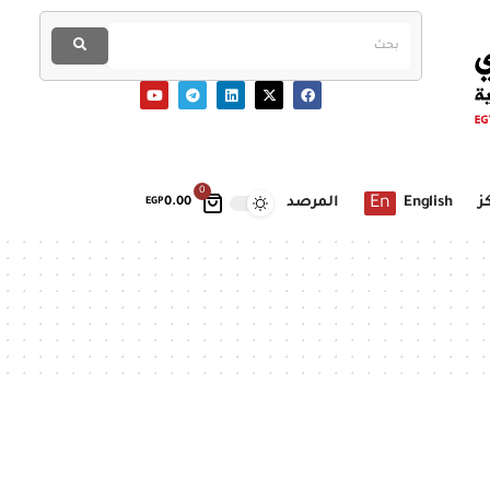
0
En
ز
English
المرصد
EGP
0.00