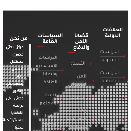
العلاقات
الدولية
قضايا
السياسات
من نحن
الأمن
العامة
والدفاع
مركز بحثي
الدراسات
مصري
الدراسات
الآسيوية
مستقل
التسلح
الاقتصادية
تأسس
الدراسات
وقضايا
الأمن
2018.
الأفريقية
الطاقة
يعتمد على
السيبراني
منظور
الدراسات
تنمية
التطرف
وطني في
الأمريكية
ومجتمع
دراسة
الإرهاب
القضايا
الدراسات
دراسات
والصراعات
الاستراتيجية
الأوروبية
الإعلام
المسلحة
محليًا