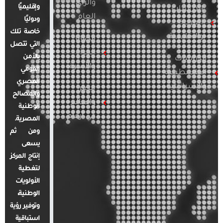
والرأي
وإقليميًا
الدراسات
العام
ودوليًا
العربية
خاصة تلك
والإقليمية
قضايا
التي تتصل
المرأة
بالأمن
الدراسات
والأسرة
القومي
الفلسطينية
المصري
والإسرائيلية
مصر
والمصالح
والعالم
الوطنية
في أرقام
المصرية.
ومن ثم
يسعى
إنتاج المركز
لتغطية
الأولويات
الوطنية،
وتوفير رؤية
استباقية