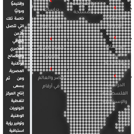
والصراعات
وإقليميًا
دراسات
ودوليًا
المسلحة
الدراسات
الإعلام
خاصة تلك
الأوروبية
والرأي العام
التي تتصل
بالأمن
القومي
الدراسات
قضايا المرأة
المصري
العربية
والأسرة
والمصالح
والإقليمية
الوطنية
المصرية.
مصر والعالم
ومن ثم
الدراسات
في أرقام
يسعى
الفلسطينية
إنتاج المركز
لتغطية
والإسرائيلية
الأولويات
الوطنية،
وتوفير رؤية
استباقية