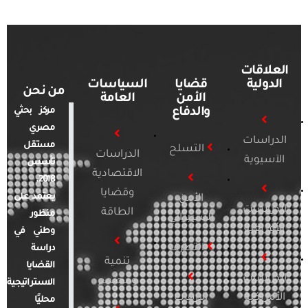
العلاقات
الدولية
قضايا
السياسات
من نحن
الأمن
العامة
والدفاع
مركز بحثي
مصري
الدراسات
مستقل
التسلح
الدراسات
الآسيوية
تأسس
الاقتصادية
2018.
وقضايا
يعتمد على
الأمن
الدراسات
الطاقة
منظور
السيبراني
الأفريقية
وطني في
التطرف
دراسة
تنمية
القضايا
الدراسات
ومجتمع
الاستراتيجية
الأمريكية
الإرهاب
محليًا