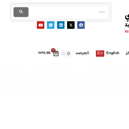
0
En
ز
English
المرصد
EGP
0.00