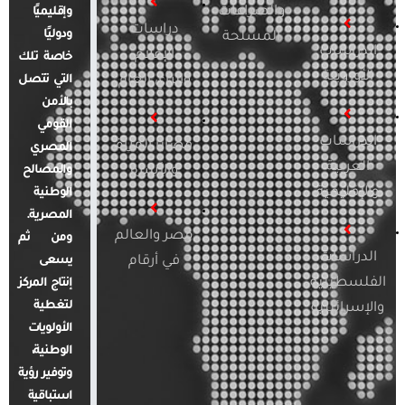
والصراعات
وإقليميًا
دراسات
ودوليًا
المسلحة
الدراسات
الإعلام
خاصة تلك
الأوروبية
والرأي العام
التي تتصل
بالأمن
القومي
الدراسات
قضايا المرأة
المصري
العربية
والأسرة
والمصالح
والإقليمية
الوطنية
المصرية.
مصر والعالم
ومن ثم
الدراسات
في أرقام
يسعى
الفلسطينية
إنتاج المركز
لتغطية
والإسرائيلية
الأولويات
الوطنية،
وتوفير رؤية
استباقية