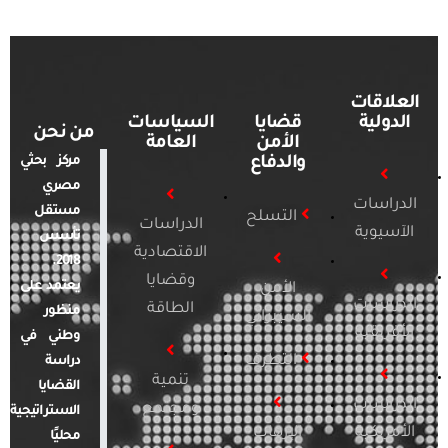
العلاقات
الدولية
قضايا
السياسات
من نحن
الأمن
العامة
والدفاع
مركز بحثي
مصري
الدراسات
مستقل
التسلح
الدراسات
الآسيوية
تأسس
الاقتصادية
2018.
وقضايا
يعتمد على
الأمن
الدراسات
الطاقة
منظور
السيبراني
الأفريقية
وطني في
التطرف
دراسة
تنمية
القضايا
الدراسات
ومجتمع
الاستراتيجية
الأمريكية
الإرهاب
محليًا