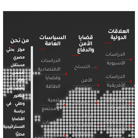
العلاقات
الدولية
قضايا
السياسات
من نحن
الأمن
العامة
والدفاع
مركز بحثي
الدراسات
مصري
الدراسات
الآسيوية
مستقل
التسلح
الاقتصادية
تأسس
الدراسات
وقضايا
الأمن
2018.
الأفريقية
الطاقة
يعتمد على
السيبراني
منظور
الدراسات
تنمية
التطرف
وطني في
الأمريكية
ومجتمع
دراسة
الإرهاب
القضايا
الدراسات
دراسات
والصراعات
الاستراتيجية
الأوروبية
الإعلام
المسلحة
محليًا