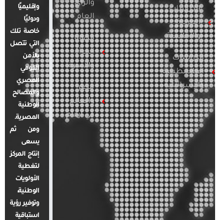
والرأي
وإقليميًا
الدراسات
العام
ودوليًا
العربية
خاصة تلك
والإقليمية
قضايا
التي تتصل
المرأة
بالأمن
الدراسات
والأسرة
القومي
الفلسطينية
المصري
والإسرائيلية
مصر
والمصالح
والعالم
الوطنية
في أرقام
المصرية.
ومن ثم
يسعى
إنتاج المركز
لتغطية
الأولويات
الوطنية،
وتوفير رؤية
استباقية