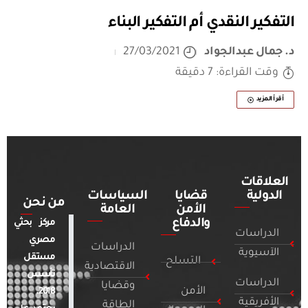
التفكير النقدي أم التفكير البناء
د. جمال عبدالجواد
27/03/2021
وقت القراءة: 7 دقيقة
أقرأ المزيد
العلاقات
الدولية
قضايا
السياسات
من نحن
الأمن
العامة
والدفاع
مركز بحثي
الدراسات
مصري
الدراسات
الآسيوية
مستقل
التسلح
الاقتصادية
تأسس
الدراسات
وقضايا
الأمن
2018.
الأفريقية
الطاقة