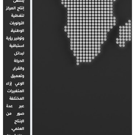
يسعى
إنتاج المركز
لتغطية
الأولويات
الوطنية،
وتوفير رؤية
استباقية
لبدائل
الحركة
والقرار.
وتعميق
الوعي إزاء
المتغيرات
المختلفة
عبر عدة
صور من
الإنتاج
العلمي،