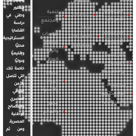
يعتمد على
السيبراني
منظور
الدراسات
تنمية
التطرف
وطني في
الأمريكية
ومجتمع
دراسة
الإرهاب
القضايا
الدراسات
دراسات
والصراعات
الاستراتيجية
الأوروبية
الإعلام
المسلحة
محليًا
والرأي
وإقليميًا
الدراسات
العام
ودوليًا
العربية
خاصة تلك
والإقليمية
قضايا
التي تتصل
المرأة
بالأمن
الدراسات
والأسرة
القومي
الفلسطينية
المصري
والإسرائيلية
مصر
والمصالح
والعالم
الوطنية
في أرقام
المصرية.
ومن ثم