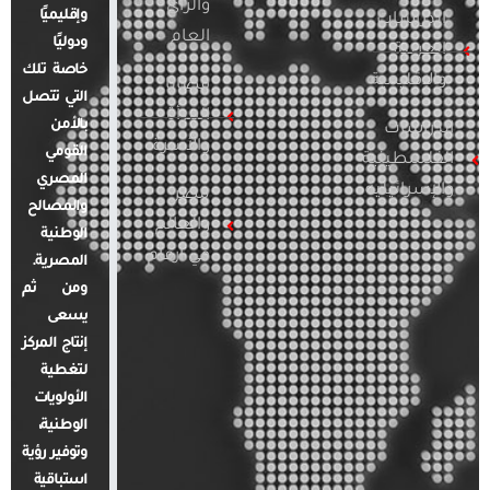
والرأي
وإقليميًا
الدراسات
العام
ودوليًا
العربية
خاصة تلك
والإقليمية
قضايا
التي تتصل
المرأة
بالأمن
الدراسات
والأسرة
القومي
الفلسطينية
المصري
والإسرائيلية
مصر
والمصالح
والعالم
الوطنية
في أرقام
المصرية.
ومن ثم
يسعى
إنتاج المركز
لتغطية
الأولويات
الوطنية،
وتوفير رؤية
استباقية