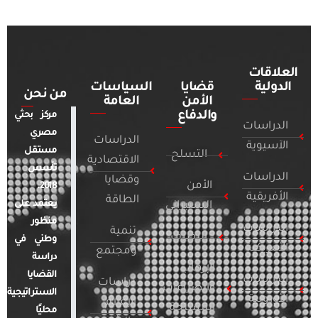
العلاقات
الدولية
قضايا
السياسات
من نحن
الأمن
العامة
والدفاع
مركز بحثي
الدراسات
مصري
الدراسات
الآسيوية
مستقل
التسلح
الاقتصادية
تأسس
الدراسات
وقضايا
الأمن
2018.
الأفريقية
الطاقة
يعتمد على
السيبراني
منظور
الدراسات
تنمية
التطرف
وطني في
الأمريكية
ومجتمع
دراسة
الإرهاب
القضايا
الدراسات
دراسات
والصراعات
الاستراتيجية
الأوروبية
الإعلام
المسلحة
محليًا