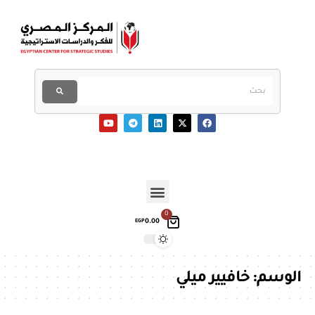
0
0.00
EGP
الوسم:
خافيير ميلي