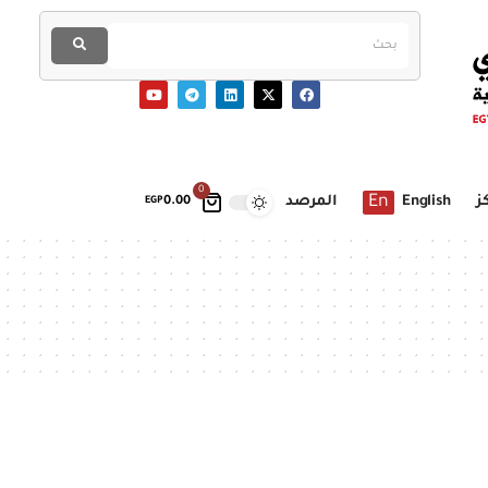
0
En
ز
English
المرصد
EGP
0.00