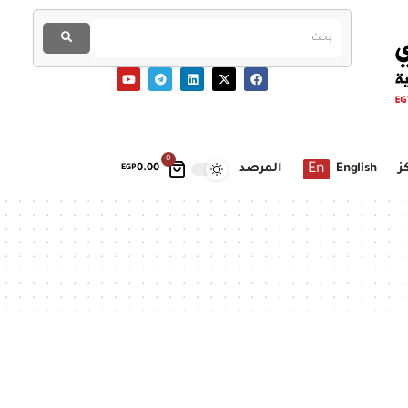
0
En
ز
English
المرصد
EGP
0.00