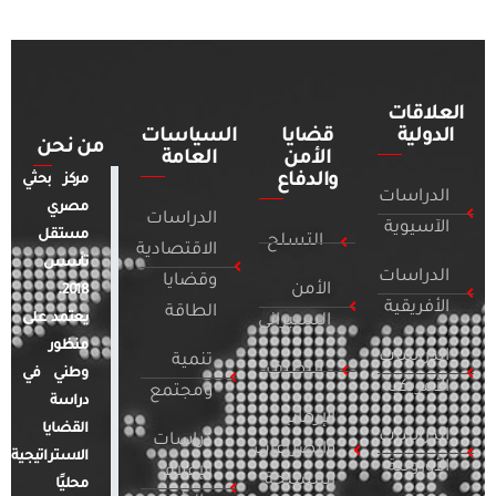
العلاقات
الدولية
قضايا
السياسات
من نحن
الأمن
العامة
والدفاع
مركز بحثي
الدراسات
مصري
الدراسات
الآسيوية
مستقل
التسلح
الاقتصادية
تأسس
الدراسات
وقضايا
الأمن
2018.
الأفريقية
الطاقة
يعتمد على
السيبراني
منظور
الدراسات
تنمية
التطرف
وطني في
الأمريكية
ومجتمع
دراسة
الإرهاب
القضايا
الدراسات
دراسات
والصراعات
الاستراتيجية
الأوروبية
الإعلام
المسلحة
محليًا