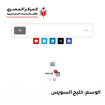
0
0.00
EGP
الوسم:
خليج السويس