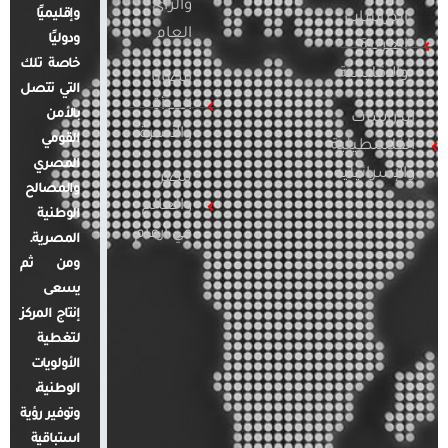
والرأي
وإقليميًا
الدراسات
العام
ودوليًا
العربية
خاصة تلك
والإقليمية
قضايا
التي تتصل
المرأة
بالأمن
الدراسات
والأسرة
القومي
الفلسطينية
المصري
والإسرائيلية
مصر
والمصالح
والعالم
الوطنية
في أرقام
المصرية.
ومن ثم
يسعى
إنتاج المركز
لتغطية
الأولويات
الوطنية،
وتوفير رؤية
استباقية