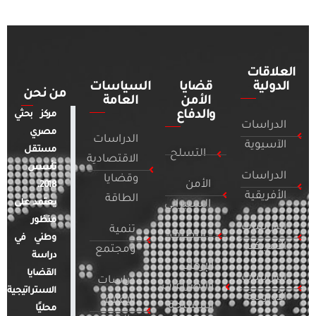
العلاقات
الدولية
قضايا
السياسات
من نحن
الأمن
العامة
والدفاع
مركز بحثي
الدراسات
مصري
الدراسات
الآسيوية
مستقل
التسلح
الاقتصادية
تأسس
الدراسات
وقضايا
الأمن
2018.
الأفريقية
الطاقة
يعتمد على
السيبراني
منظور
الدراسات
تنمية
التطرف
وطني في
الأمريكية
ومجتمع
دراسة
الإرهاب
القضايا
الدراسات
دراسات
والصراعات
الاستراتيجية
الأوروبية
الإعلام
المسلحة
محليًا