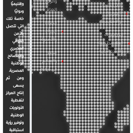
والرأي
وإقليميًا
الدراسات
العام
ودوليًا
العربية
خاصة تلك
والإقليمية
قضايا
التي تتصل
المرأة
بالأمن
الدراسات
والأسرة
القومي
الفلسطينية
المصري
والإسرائيلية
مصر
والمصالح
والعالم
الوطنية
في أرقام
المصرية.
ومن ثم
يسعى
إنتاج المركز
لتغطية
الأولويات
الوطنية،
وتوفير رؤية
استباقية