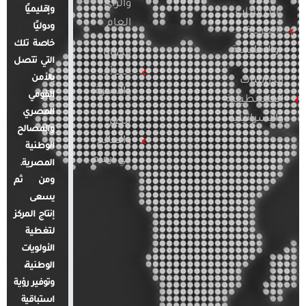
والرأي
وإقليميًا
الدراسات
العام
ودوليًا
العربية
خاصة تلك
والإقليمية
قضايا
التي تتصل
المرأة
بالأمن
الدراسات
والأسرة
القومي
الفلسطينية
المصري
والإسرائيلية
مصر
والمصالح
والعالم
الوطنية
في أرقام
المصرية.
ومن ثم
يسعى
إنتاج المركز
لتغطية
الأولويات
الوطنية،
وتوفير رؤية
استباقية