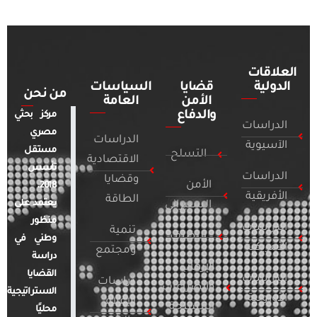
العلاقات
الدولية
قضايا
السياسات
من نحن
الأمن
العامة
والدفاع
مركز بحثي
الدراسات
مصري
الدراسات
الآسيوية
مستقل
التسلح
الاقتصادية
تأسس
الدراسات
وقضايا
الأمن
2018.
الأفريقية
الطاقة
يعتمد على
السيبراني
منظور
الدراسات
تنمية
التطرف
وطني في
الأمريكية
ومجتمع
دراسة
الإرهاب
القضايا
الدراسات
دراسات
والصراعات
الاستراتيجية
الأوروبية
الإعلام
المسلحة
محليًا