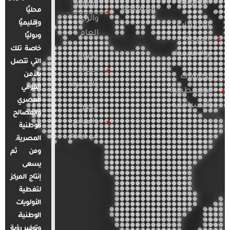
الأوروبية
الإعلام
المسلحة
محليًا
والرأي
وإقليميًا
الدراسات
العام
ودوليًا
العربية
خاصة تلك
والإقليمية
قضايا
التي تتصل
المرأة
بالأمن
الدراسات
والأسرة
القومي
الفلسطينية
المصري
والإسرائيلية
مصر
والمصالح
والعالم
الوطنية
في أرقام
المصرية.
ومن ثم
يسعى
إنتاج المركز
لتغطية
الأولويات
الوطنية،
وتوفير رؤية