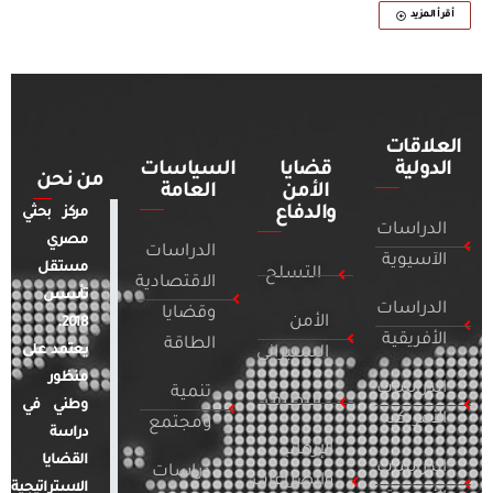
أقرأ المزيد
العلاقات
الدولية
قضايا
السياسات
من نحن
الأمن
العامة
والدفاع
مركز بحثي
الدراسات
مصري
الدراسات
الآسيوية
مستقل
التسلح
الاقتصادية
تأسس
الدراسات
وقضايا
الأمن
2018.
الأفريقية
الطاقة
يعتمد على
السيبراني
منظور
الدراسات
تنمية
التطرف
وطني في
الأمريكية
ومجتمع
دراسة
الإرهاب
القضايا
الدراسات
دراسات
والصراعات
الاستراتيجية