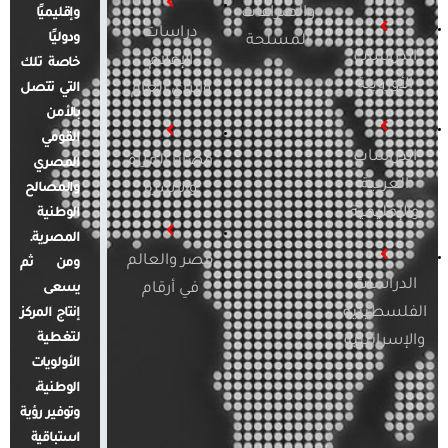
والصراعات
وإقليميًا
دراسات
ودوليًا
المسلحة
الدراسات
الإعلام
خاصة تلك
الأوروبية
والرأي العام
التي تتصل
بالأمن
القومي
الدراسات
قضايا المرأة
المصري
العربية
والأسرة
والمصالح
والإقليمية
الوطنية
المصرية.
مصر والعالم
ومن ثم
الدراسات
في أرقام
يسعى
الفلسطينية
إنتاج المركز
لتغطية
والإسرائيلية
الأولويات
الوطنية،
وتوفير رؤية
استباقية