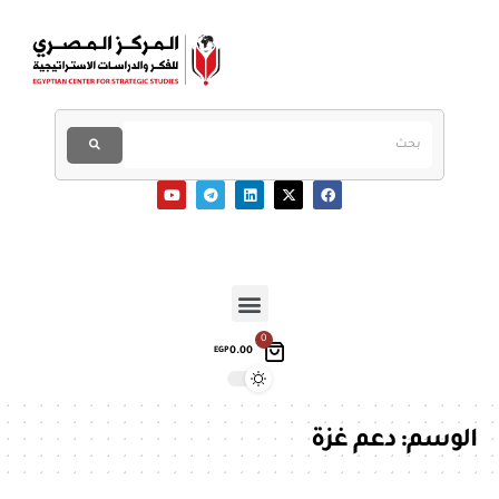
0
0.00
EGP
الوسم:
دعم غزة