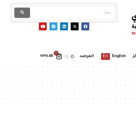
0
En
ز
English
المرصد
EGP
0.00