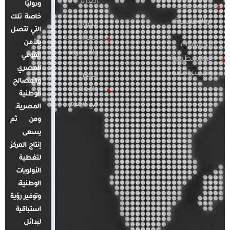
العام
ودوليًا
العربية
خاصة تلك
والإقليمية
قضايا
التي تتصل
المرأة
بالأمن
الدراسات
والأسرة
القومي
الفلسطينية
المصري
والإسرائيلية
مصر
والمصالح
والعالم
الوطنية
في أرقام
المصرية.
ومن ثم
يسعى
إنتاج المركز
لتغطية
الأولويات
الوطنية،
وتوفير رؤية
استباقية
لبدائل