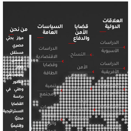
العلاقات
الدولية
قضايا
السياسات
من نحن
الأمن
العامة
والدفاع
مركز بحثي
الدراسات
مصري
الدراسات
الآسيوية
مستقل
التسلح
الاقتصادية
تأسس
الدراسات
وقضايا
الأمن
2018.
الأفريقية
الطاقة
يعتمد على
السيبراني
منظور
الدراسات
تنمية
التطرف
وطني في
الأمريكية
ومجتمع
دراسة
الإرهاب
القضايا
الدراسات
دراسات
والصراعات
الاستراتيجية
الأوروبية
الإعلام
المسلحة
محليًا
والرأي
وإقليميًا
الدراسات