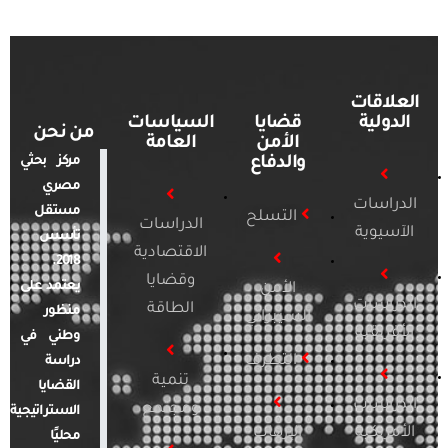
العلاقات
الدولية
قضايا
السياسات
من نحن
الأمن
العامة
والدفاع
مركز بحثي
مصري
الدراسات
مستقل
التسلح
الدراسات
الآسيوية
تأسس
الاقتصادية
2018.
وقضايا
يعتمد على
الأمن
الدراسات
الطاقة
منظور
السيبراني
الأفريقية
وطني في
التطرف
دراسة
تنمية
القضايا
الدراسات
ومجتمع
الاستراتيجية
الأمريكية
الإرهاب
محليًا