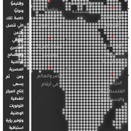
والصراعات
وإقليميًا
دراسات
ودوليًا
المسلحة
الدراسات
الإعلام
خاصة تلك
الأوروبية
والرأي العام
التي تتصل
بالأمن
القومي
الدراسات
قضايا المرأة
المصري
العربية
والأسرة
والمصالح
والإقليمية
الوطنية
المصرية.
مصر والعالم
ومن ثم
الدراسات
في أرقام
يسعى
الفلسطينية
إنتاج المركز
لتغطية
والإسرائيلية
الأولويات
الوطنية،
وتوفير رؤية
استباقية