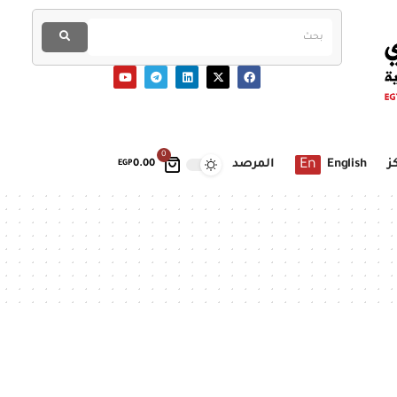
0
En
ز
English
المرصد
EGP
0.00