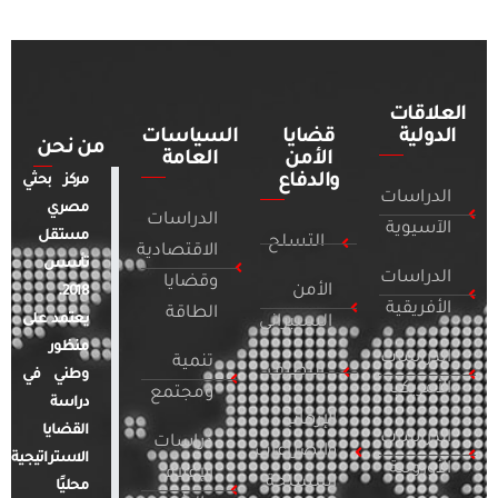
العلاقات
الدولية
قضايا
السياسات
من نحن
الأمن
العامة
والدفاع
مركز بحثي
الدراسات
مصري
الدراسات
الآسيوية
مستقل
التسلح
الاقتصادية
تأسس
الدراسات
وقضايا
الأمن
2018.
الأفريقية
الطاقة
يعتمد على
السيبراني
منظور
الدراسات
تنمية
التطرف
وطني في
الأمريكية
ومجتمع
دراسة
الإرهاب
القضايا
الدراسات
دراسات
والصراعات
الاستراتيجية
الأوروبية
الإعلام
المسلحة
محليًا