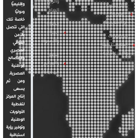
والرأي
وإقليميًا
الدراسات
العام
ودوليًا
العربية
خاصة تلك
والإقليمية
قضايا
التي تتصل
المرأة
بالأمن
الدراسات
والأسرة
القومي
الفلسطينية
المصري
والإسرائيلية
مصر
والمصالح
والعالم
الوطنية
في أرقام
المصرية.
ومن ثم
يسعى
إنتاج المركز
لتغطية
الأولويات
الوطنية،
وتوفير رؤية
استباقية