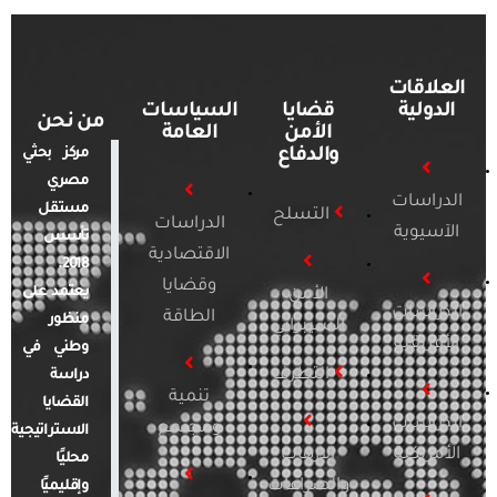
العلاقات
الدولية
قضايا
السياسات
من نحن
الأمن
العامة
والدفاع
مركز بحثي
مصري
الدراسات
مستقل
التسلح
الدراسات
الآسيوية
تأسس
الاقتصادية
2018.
وقضايا
يعتمد على
الأمن
الدراسات
الطاقة
منظور
السيبراني
الأفريقية
وطني في
التطرف
دراسة
تنمية
القضايا
الدراسات
ومجتمع
الاستراتيجية
الأمريكية
الإرهاب
محليًا
والصراعات
وإقليميًا