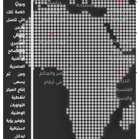
دراسات
ودوليًا
المسلحة
الدراسات
الإعلام
خاصة تلك
الأوروبية
والرأي العام
التي تتصل
بالأمن
القومي
الدراسات
قضايا المرأة
المصري
العربية
والأسرة
والمصالح
والإقليمية
الوطنية
المصرية.
مصر والعالم
ومن ثم
الدراسات
في أرقام
يسعى
الفلسطينية
إنتاج المركز
لتغطية
والإسرائيلية
الأولويات
الوطنية،
وتوفير رؤية
استباقية
لبدائل