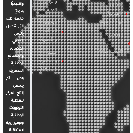
والرأي
وإقليميًا
الدراسات
العام
ودوليًا
العربية
خاصة تلك
والإقليمية
قضايا
التي تتصل
المرأة
بالأمن
الدراسات
والأسرة
القومي
الفلسطينية
المصري
والإسرائيلية
مصر
والمصالح
والعالم
الوطنية
في أرقام
المصرية.
ومن ثم
يسعى
إنتاج المركز
لتغطية
الأولويات
الوطنية،
وتوفير رؤية
استباقية