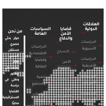
العلاقات
الدولية
قضايا
السياسات
من نحن
الأمن
العامة
والدفاع
مركز بحثي
الدراسات
مصري
الدراسات
الآسيوية
مستقل
التسلح
الاقتصادية
تأسس
الدراسات
وقضايا
الأمن
2018.
الأفريقية
الطاقة
يعتمد على
السيبراني
منظور
الدراسات
تنمية
التطرف
وطني في
الأمريكية
ومجتمع
دراسة
الإرهاب
القضايا
الدراسات
دراسات
والصراعات
الاستراتيجية
الأوروبية
الإعلام
المسلحة
محليًا