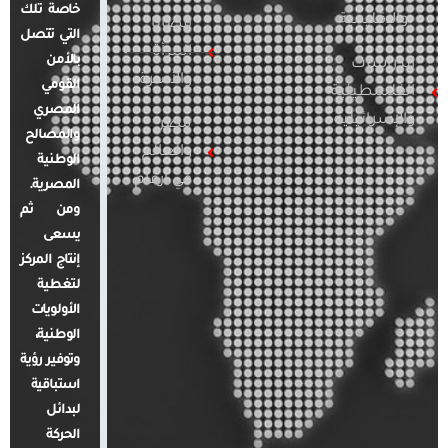
خاصة تلك
والإقليمية
قضايا
التي تتصل
المرأة
بالأمن
الدراسات
والأسرة
القومي
الفلسطينية
المصري
والإسرائيلية
مصر
والمصالح
والعالم
الوطنية
في أرقام
المصرية.
ومن ثم
يسعى
إنتاج المركز
لتغطية
الأولويات
الوطنية،
وتوفير رؤية
استباقية
لبدائل
الحركة