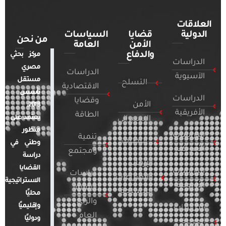
العلاقات
الدولية
قضايا
السياسات
من نحن
الأمن
العامة
والدفاع
مركز بحثي
الدراسات
مصري
الدراسات
الآسيوية
مستقل
التسلح
الاقتصادية
تأسس
الدراسات
وقضايا
الأمن
2018.
الأفريقية
الطاقة
يعتمد على
السيبراني
منظور
الدراسات
تنمية
التطرف
وطني في
الأمريكية
ومجتمع
دراسة
الإرهاب
القضايا
الدراسات
دراسات
والصراعات
الاستراتيجية
الأوروبية
الإعلام
المسلحة
محليًا
والرأي
وإقليميًا
الدراسات
العام
ودوليًا
العربية