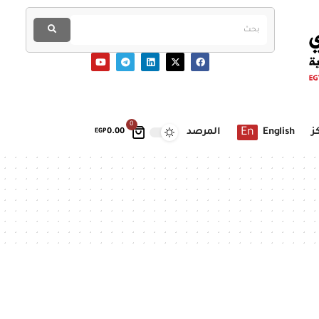
0
En
ز
English
المرصد
EGP
0.00