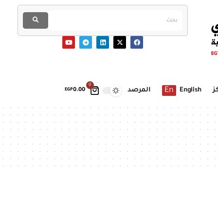
0
En
ز
English
المرصد
EGP
0.00