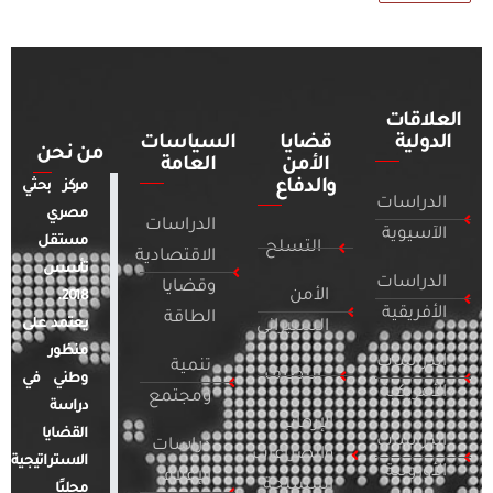
العلاقات
الدولية
قضايا
السياسات
من نحن
الأمن
العامة
والدفاع
مركز بحثي
الدراسات
مصري
الدراسات
الآسيوية
مستقل
التسلح
الاقتصادية
تأسس
الدراسات
وقضايا
الأمن
2018.
الأفريقية
الطاقة
يعتمد على
السيبراني
منظور
الدراسات
تنمية
التطرف
وطني في
الأمريكية
ومجتمع
دراسة
الإرهاب
القضايا
الدراسات
دراسات
والصراعات
الاستراتيجية
الأوروبية
الإعلام
المسلحة
محليًا