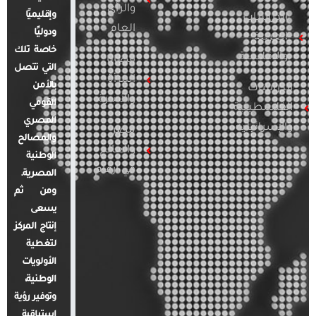
والرأي
وإقليميًا
الدراسات
العام
ودوليًا
العربية
خاصة تلك
والإقليمية
قضايا
التي تتصل
المرأة
بالأمن
الدراسات
والأسرة
القومي
الفلسطينية
المصري
والإسرائيلية
مصر
والمصالح
والعالم
الوطنية
في أرقام
المصرية.
ومن ثم
يسعى
إنتاج المركز
لتغطية
الأولويات
الوطنية،
وتوفير رؤية
استباقية