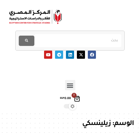
0
0.00
EGP
الوسم:
زيلينسكي