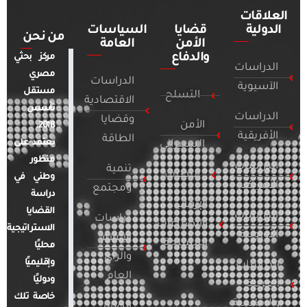
العلاقات
الدولية
قضايا
السياسات
من نحن
الأمن
العامة
والدفاع
مركز بحثي
الدراسات
مصري
الدراسات
الآسيوية
مستقل
التسلح
الاقتصادية
تأسس
الدراسات
وقضايا
الأمن
2018.
الأفريقية
الطاقة
يعتمد على
السيبراني
منظور
الدراسات
تنمية
التطرف
وطني في
الأمريكية
ومجتمع
دراسة
الإرهاب
القضايا
الدراسات
دراسات
والصراعات
الاستراتيجية
الأوروبية
الإعلام
المسلحة
محليًا
والرأي
وإقليميًا
الدراسات
العام
ودوليًا
العربية
خاصة تلك
والإقليمية
قضايا