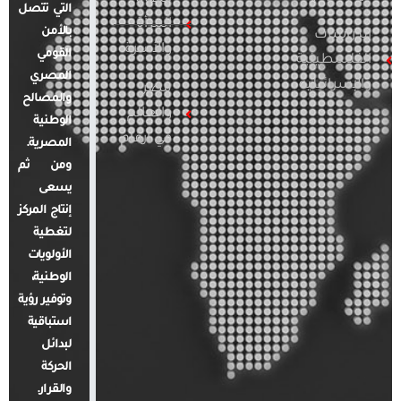
التي تتصل
المرأة
بالأمن
الدراسات
والأسرة
القومي
الفلسطينية
المصري
والإسرائيلية
مصر
والمصالح
والعالم
الوطنية
في أرقام
المصرية.
ومن ثم
يسعى
إنتاج المركز
لتغطية
الأولويات
الوطنية،
وتوفير رؤية
استباقية
لبدائل
الحركة
والقرار.