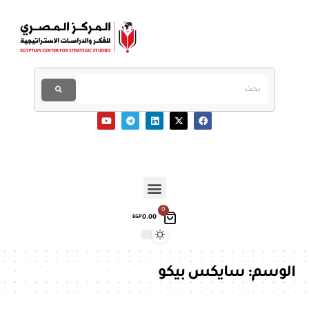
0
0.00
EGP
الوسم:
سايكس بيكو