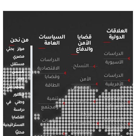
العلاقات
الدولية
قضايا
السياسات
من نحن
الأمن
العامة
والدفاع
مركز بحثي
الدراسات
مصري
الدراسات
الآسيوية
مستقل
التسلح
الاقتصادية
تأسس
الدراسات
وقضايا
الأمن
2018.
الأفريقية
الطاقة
يعتمد على
السيبراني
منظور
الدراسات
تنمية
التطرف
وطني في
الأمريكية
ومجتمع
دراسة
الإرهاب
القضايا
الدراسات
دراسات
والصراعات
الاستراتيجية
الأوروبية
الإعلام
المسلحة
محليًا