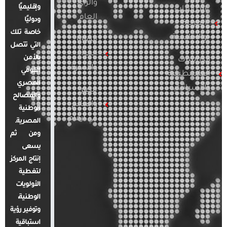
والرأي
وإقليميًا
الدراسات
العام
ودوليًا
العربية
خاصة تلك
والإقليمية
قضايا
التي تتصل
المرأة
بالأمن
الدراسات
والأسرة
القومي
الفلسطينية
المصري
والإسرائيلية
مصر
والمصالح
والعالم
الوطنية
في أرقام
المصرية.
ومن ثم
يسعى
إنتاج المركز
لتغطية
الأولويات
الوطنية،
وتوفير رؤية
استباقية