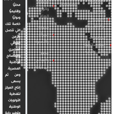
الأوروبية
الإعلام
المسلحة
محليًا
والرأي
وإقليميًا
الدراسات
العام
ودوليًا
العربية
خاصة تلك
والإقليمية
قضايا
التي تتصل
المرأة
بالأمن
الدراسات
والأسرة
القومي
الفلسطينية
المصري
والإسرائيلية
مصر
والمصالح
والعالم
الوطنية
في أرقام
المصرية.
ومن ثم
يسعى
إنتاج المركز
لتغطية
الأولويات
الوطنية،
وتوفير رؤية