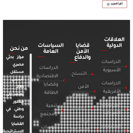
أقرأ المزيد
العلاقات
الدولية
قضايا
السياسات
من نحن
الأمن
العامة
والدفاع
مركز بحثي
الدراسات
مصري
الدراسات
الآسيوية
مستقل
التسلح
الاقتصادية
تأسس
الدراسات
وقضايا
الأمن
2018.
الأفريقية
الطاقة
يعتمد على
السيبراني
منظور
الدراسات
تنمية
التطرف
وطني في
الأمريكية
ومجتمع
دراسة
الإرهاب
القضايا
الدراسات
دراسات
والصراعات
الاستراتيجية