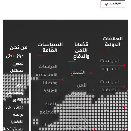
أقرأ المزيد
العلاقات
الدولية
قضايا
السياسات
من نحن
الأمن
العامة
والدفاع
مركز بحثي
الدراسات
مصري
الدراسات
الآسيوية
مستقل
التسلح
الاقتصادية
تأسس
الدراسات
وقضايا
الأمن
2018.
الأفريقية
الطاقة
يعتمد على
السيبراني
منظور
الدراسات
تنمية
التطرف
وطني في
الأمريكية
ومجتمع
دراسة
الإرهاب
القضايا
الدراسات
دراسات
والصراعات
الاستراتيجية