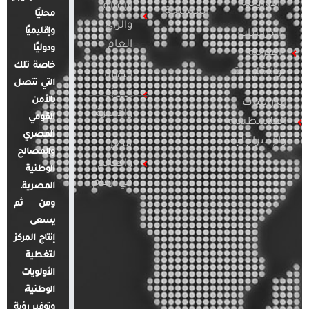
الأوروبية
الإعلام
المسلحة
محليًا
والرأي
وإقليميًا
الدراسات
العام
ودوليًا
العربية
خاصة تلك
والإقليمية
قضايا
التي تتصل
المرأة
بالأمن
الدراسات
والأسرة
القومي
الفلسطينية
المصري
والإسرائيلية
مصر
والمصالح
والعالم
الوطنية
في أرقام
المصرية.
ومن ثم
يسعى
إنتاج المركز
لتغطية
الأولويات
الوطنية،
وتوفير رؤية