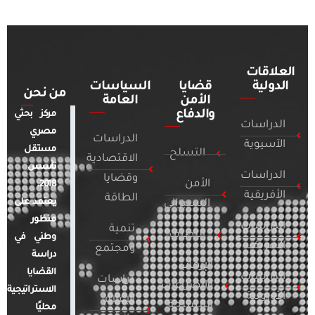
العلاقات
الدولية
قضايا
السياسات
من نحن
الأمن
العامة
والدفاع
مركز بحثي
الدراسات
مصري
الدراسات
الآسيوية
مستقل
التسلح
الاقتصادية
تأسس
الدراسات
وقضايا
الأمن
2018.
الأفريقية
الطاقة
يعتمد على
السيبراني
منظور
الدراسات
تنمية
التطرف
وطني في
الأمريكية
ومجتمع
دراسة
الإرهاب
القضايا
الدراسات
دراسات
والصراعات
الاستراتيجية
الأوروبية
الإعلام
المسلحة
محليًا