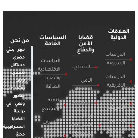
العلاقات
الدولية
قضايا
السياسات
من نحن
الأمن
العامة
والدفاع
مركز بحثي
الدراسات
مصري
الدراسات
الآسيوية
مستقل
التسلح
الاقتصادية
تأسس
الدراسات
وقضايا
الأمن
2018.
الأفريقية
الطاقة
يعتمد على
السيبراني
منظور
الدراسات
تنمية
التطرف
وطني في
الأمريكية
ومجتمع
دراسة
الإرهاب
القضايا
الدراسات
دراسات
والصراعات
الاستراتيجية
الأوروبية
الإعلام
المسلحة
محليًا