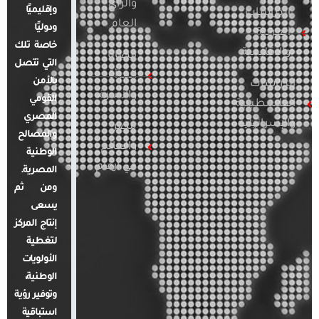
والرأي
وإقليميًا
الدراسات
العام
ودوليًا
العربية
خاصة تلك
والإقليمية
قضايا
التي تتصل
المرأة
بالأمن
الدراسات
والأسرة
القومي
الفلسطينية
المصري
والإسرائيلية
مصر
والمصالح
والعالم
الوطنية
في أرقام
المصرية.
ومن ثم
يسعى
إنتاج المركز
لتغطية
الأولويات
الوطنية،
وتوفير رؤية
استباقية