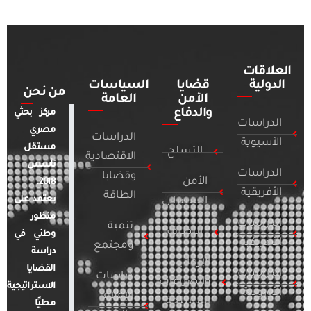
العلاقات
الدولية
قضايا
السياسات
من نحن
الأمن
العامة
والدفاع
مركز بحثي
الدراسات
مصري
الدراسات
الآسيوية
مستقل
التسلح
الاقتصادية
تأسس
الدراسات
وقضايا
الأمن
2018.
الأفريقية
الطاقة
يعتمد على
السيبراني
منظور
الدراسات
تنمية
التطرف
وطني في
الأمريكية
ومجتمع
دراسة
الإرهاب
القضايا
الدراسات
دراسات
والصراعات
الاستراتيجية
الأوروبية
الإعلام
المسلحة
محليًا