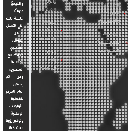
والرأي
وإقليميًا
الدراسات
العام
ودوليًا
العربية
خاصة تلك
والإقليمية
قضايا
التي تتصل
المرأة
بالأمن
الدراسات
والأسرة
القومي
الفلسطينية
المصري
والإسرائيلية
مصر
والمصالح
والعالم
الوطنية
في أرقام
المصرية.
ومن ثم
يسعى
إنتاج المركز
لتغطية
الأولويات
الوطنية،
وتوفير رؤية
استباقية