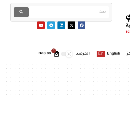
0
En
ز
English
المرصد
EGP
0.00