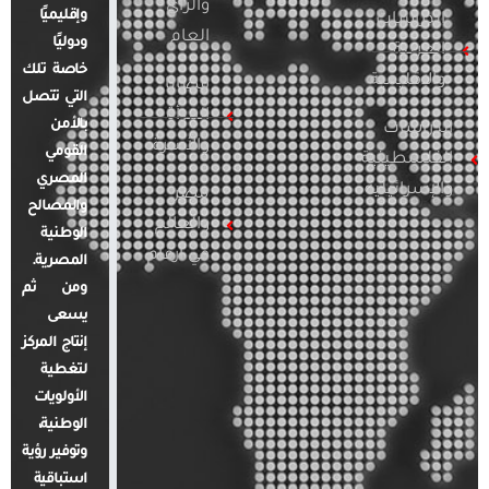
والرأي
وإقليميًا
الدراسات
العام
ودوليًا
العربية
خاصة تلك
والإقليمية
قضايا
التي تتصل
المرأة
بالأمن
الدراسات
والأسرة
القومي
الفلسطينية
المصري
والإسرائيلية
مصر
والمصالح
والعالم
الوطنية
في أرقام
المصرية.
ومن ثم
يسعى
إنتاج المركز
لتغطية
الأولويات
الوطنية،
وتوفير رؤية
استباقية