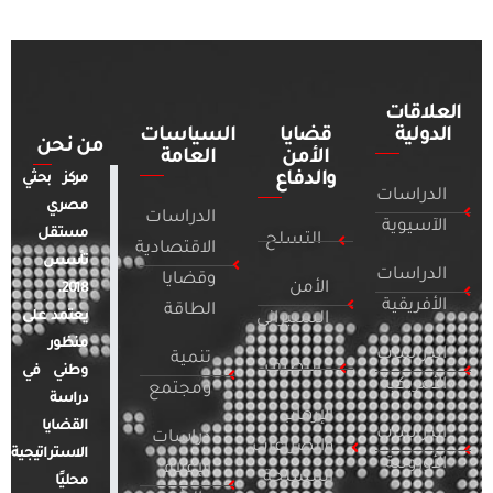
العلاقات
الدولية
قضايا
السياسات
من نحن
الأمن
العامة
والدفاع
مركز بحثي
الدراسات
مصري
الدراسات
الآسيوية
مستقل
التسلح
الاقتصادية
تأسس
الدراسات
وقضايا
الأمن
2018.
الأفريقية
الطاقة
يعتمد على
السيبراني
منظور
الدراسات
تنمية
التطرف
وطني في
الأمريكية
ومجتمع
دراسة
الإرهاب
القضايا
الدراسات
دراسات
والصراعات
الاستراتيجية
الأوروبية
الإعلام
المسلحة
محليًا