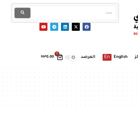
0
En
ز
English
المرصد
EGP
0.00