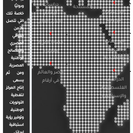
دراسات
ودوليًا
المسلحة
الدراسات
الإعلام
خاصة تلك
الأوروبية
والرأي العام
التي تتصل
بالأمن
القومي
الدراسات
قضايا المرأة
المصري
العربية
والأسرة
والمصالح
والإقليمية
الوطنية
المصرية.
مصر والعالم
ومن ثم
الدراسات
في أرقام
يسعى
الفلسطينية
إنتاج المركز
لتغطية
والإسرائيلية
الأولويات
الوطنية،
وتوفير رؤية
استباقية
لبدائل