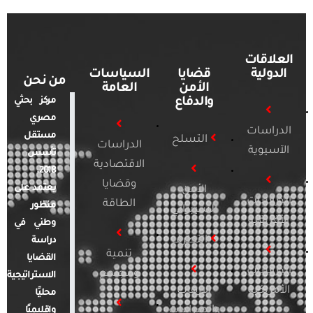
العلاقات
الدولية
قضايا
السياسات
من نحن
الأمن
العامة
والدفاع
مركز بحثي
مصري
الدراسات
مستقل
التسلح
الدراسات
الآسيوية
تأسس
الاقتصادية
2018.
وقضايا
يعتمد على
الأمن
الدراسات
الطاقة
منظور
السيبراني
الأفريقية
وطني في
التطرف
دراسة
تنمية
القضايا
الدراسات
ومجتمع
الاستراتيجية
الأمريكية
الإرهاب
محليًا
والصراعات
وإقليميًا