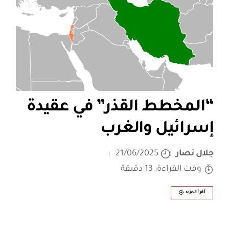
“المخطط القذر” في عقيدة
إسرائيل والغرب
جلال نصار
21/06/2025
وقت القراءة: 13 دقيقة
أقرأ المزيد