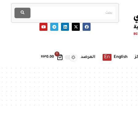
0
En
ز
English
المرصد
EGP
0.00