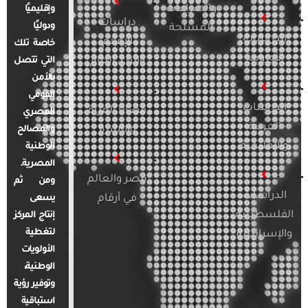
والصراعات
وإقليميًا
دراسات
ودوليًا
المسلحة
الدراسات
الإعلام
خاصة تلك
الأوروبية
والرأي العام
التي تتصل
بالأمن
القومي
الدراسات
قضايا المرأة
المصري
العربية
والأسرة
والمصالح
والإقليمية
الوطنية
المصرية.
مصر والعالم
ومن ثم
الدراسات
في أرقام
يسعى
الفلسطينية
إنتاج المركز
لتغطية
والإسرائيلية
الأولويات
الوطنية،
وتوفير رؤية
استباقية