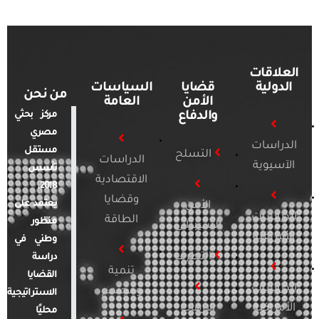
العلاقات
الدولية
قضايا
السياسات
من نحن
الأمن
العامة
والدفاع
مركز بحثي
مصري
الدراسات
مستقل
التسلح
الدراسات
الآسيوية
تأسس
الاقتصادية
2018.
وقضايا
يعتمد على
الأمن
الدراسات
الطاقة
منظور
السيبراني
الأفريقية
وطني في
التطرف
دراسة
تنمية
القضايا
الدراسات
ومجتمع
الاستراتيجية
الأمريكية
الإرهاب
محليًا