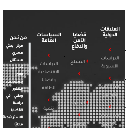
العلاقات
الدولية
قضايا
السياسات
من نحن
الأمن
العامة
والدفاع
مركز بحثي
مصري
الدراسات
مستقل
التسلح
الدراسات
الآسيوية
تأسس
الاقتصادية
2018.
وقضايا
يعتمد على
الأمن
الدراسات
الطاقة
منظور
السيبراني
الأفريقية
وطني في
التطرف
دراسة
تنمية
القضايا
الدراسات
ومجتمع
الاستراتيجية
الأمريكية
الإرهاب
محليًا