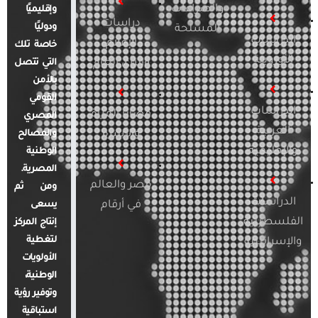
والصراعات
وإقليميًا
دراسات
ودوليًا
المسلحة
الدراسات
الإعلام
خاصة تلك
الأوروبية
والرأي العام
التي تتصل
بالأمن
القومي
الدراسات
قضايا المرأة
المصري
العربية
والأسرة
والمصالح
والإقليمية
الوطنية
المصرية.
مصر والعالم
ومن ثم
الدراسات
في أرقام
يسعى
الفلسطينية
إنتاج المركز
لتغطية
والإسرائيلية
الأولويات
الوطنية،
وتوفير رؤية
استباقية