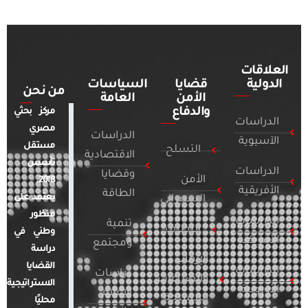
العلاقات
الدولية
قضايا
السياسات
من نحن
الأمن
العامة
والدفاع
مركز بحثي
الدراسات
مصري
الدراسات
الآسيوية
مستقل
التسلح
الاقتصادية
تأسس
الدراسات
وقضايا
الأمن
2018.
الأفريقية
الطاقة
يعتمد على
السيبراني
منظور
الدراسات
تنمية
التطرف
وطني في
الأمريكية
ومجتمع
دراسة
الإرهاب
القضايا
الدراسات
دراسات
والصراعات
الاستراتيجية
الأوروبية
الإعلام
المسلحة
محليًا