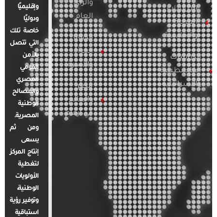
والرأي
وإقليميًا
الدراسات
العام
ودوليًا
العربية
خاصة تلك
والإقليمية
قضايا
التي تتصل
المرأة
بالأمن
الدراسات
والأسرة
القومي
الفلسطينية
المصري
والإسرائيلية
مصر
والمصالح
والعالم
الوطنية
في أرقام
المصرية.
ومن ثم
يسعى
إنتاج المركز
لتغطية
الأولويات
الوطنية،
وتوفير رؤية
استباقية