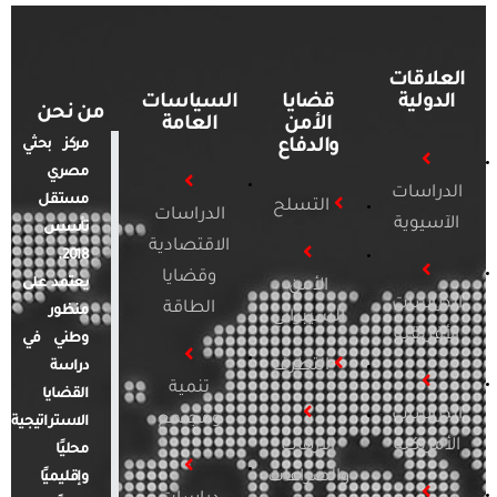
العلاقات
الدولية
قضايا
السياسات
من نحن
الأمن
العامة
والدفاع
مركز بحثي
مصري
الدراسات
مستقل
التسلح
الدراسات
الآسيوية
تأسس
الاقتصادية
2018.
وقضايا
يعتمد على
الأمن
الدراسات
الطاقة
منظور
السيبراني
الأفريقية
وطني في
التطرف
دراسة
تنمية
القضايا
الدراسات
ومجتمع
الاستراتيجية
الأمريكية
الإرهاب
محليًا
والصراعات
وإقليميًا