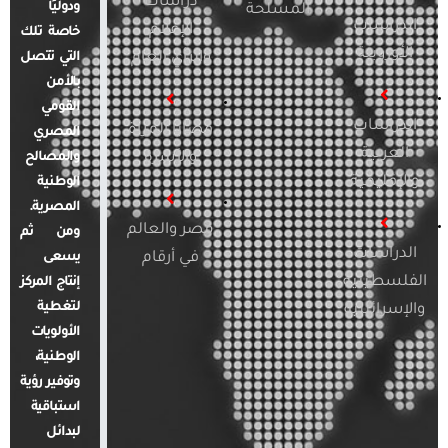
دراسات
ودوليًا
المسلحة
الدراسات
الإعلام
خاصة تلك
الأوروبية
والرأي العام
التي تتصل
بالأمن
القومي
الدراسات
قضايا المرأة
المصري
العربية
والأسرة
والمصالح
والإقليمية
الوطنية
المصرية.
مصر والعالم
ومن ثم
الدراسات
في أرقام
يسعى
الفلسطينية
إنتاج المركز
لتغطية
والإسرائيلية
الأولويات
الوطنية،
وتوفير رؤية
استباقية
لبدائل