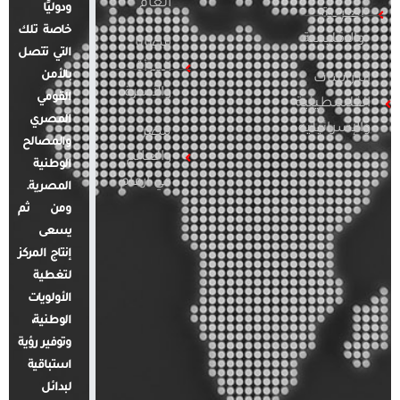
العام
ودوليًا
العربية
خاصة تلك
والإقليمية
قضايا
التي تتصل
المرأة
بالأمن
الدراسات
والأسرة
القومي
الفلسطينية
المصري
والإسرائيلية
مصر
والمصالح
والعالم
الوطنية
في أرقام
المصرية.
ومن ثم
يسعى
إنتاج المركز
لتغطية
الأولويات
الوطنية،
وتوفير رؤية
استباقية
لبدائل