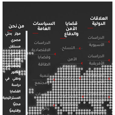
العلاقات
الدولية
قضايا
السياسات
من نحن
الأمن
العامة
والدفاع
مركز بحثي
الدراسات
مصري
الدراسات
الآسيوية
مستقل
التسلح
الاقتصادية
تأسس
الدراسات
وقضايا
الأمن
2018.
الأفريقية
الطاقة
يعتمد على
السيبراني
منظور
الدراسات
تنمية
التطرف
وطني في
الأمريكية
ومجتمع
دراسة
الإرهاب
القضايا
الدراسات
دراسات
والصراعات
الاستراتيجية
الأوروبية
الإعلام
المسلحة
محليًا
والرأي
وإقليميًا
الدراسات