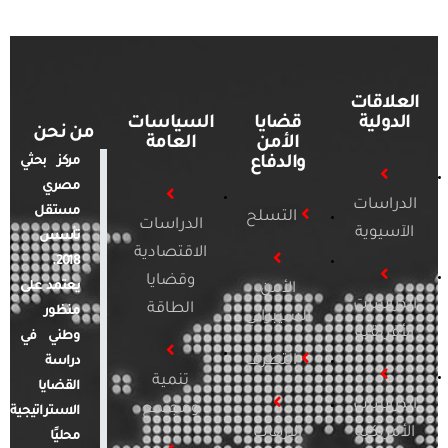
العلاقات
الدولية
قضايا
السياسات
من نحن
الأمن
العامة
والدفاع
مركز بحثي
مصري
الدراسات
مستقل
التسلح
الدراسات
الآسيوية
تأسس
الاقتصادية
2018.
وقضايا
يعتمد على
الأمن
الدراسات
الطاقة
منظور
السيبراني
الأفريقية
وطني في
التطرف
دراسة
تنمية
القضايا
الدراسات
ومجتمع
الاستراتيجية
الأمريكية
الإرهاب
محليًا