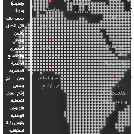
والصراعات
وإقليميًا
دراسات
ودوليًا
المسلحة
الدراسات
الإعلام
خاصة تلك
الأوروبية
والرأي العام
التي تتصل
بالأمن
القومي
الدراسات
قضايا المرأة
المصري
العربية
والأسرة
والمصالح
والإقليمية
الوطنية
المصرية.
مصر والعالم
ومن ثم
الدراسات
في أرقام
يسعى
الفلسطينية
إنتاج المركز
لتغطية
والإسرائيلية
الأولويات
الوطنية،
وتوفير رؤية
استباقية