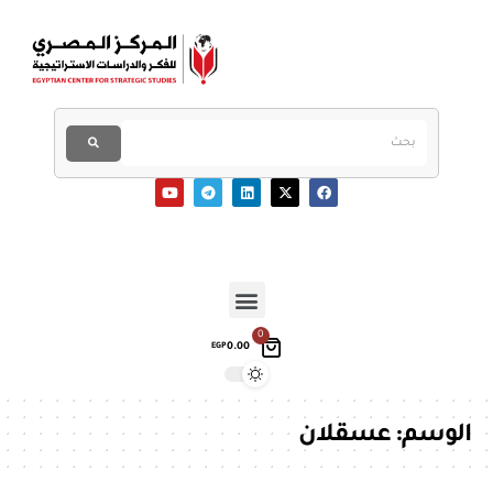
0
0.00
EGP
الوسم:
عسقلان