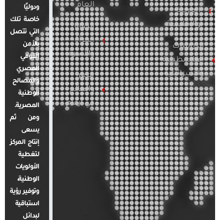
العام
ودوليًا
العربية
خاصة تلك
والإقليمية
قضايا
التي تتصل
المرأة
بالأمن
الدراسات
والأسرة
القومي
الفلسطينية
المصري
والإسرائيلية
مصر
والمصالح
والعالم
الوطنية
في أرقام
المصرية.
ومن ثم
يسعى
إنتاج المركز
لتغطية
الأولويات
الوطنية،
وتوفير رؤية
استباقية
لبدائل