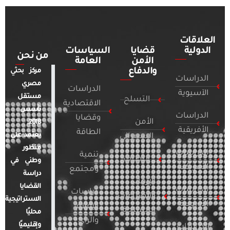
العلاقات
الدولية
قضايا
السياسات
من نحن
الأمن
العامة
والدفاع
مركز بحثي
الدراسات
مصري
الدراسات
الآسيوية
مستقل
التسلح
الاقتصادية
تأسس
الدراسات
وقضايا
الأمن
2018.
الأفريقية
الطاقة
يعتمد على
السيبراني
منظور
الدراسات
تنمية
التطرف
وطني في
الأمريكية
ومجتمع
دراسة
الإرهاب
القضايا
الدراسات
دراسات
والصراعات
الاستراتيجية
الأوروبية
الإعلام
المسلحة
محليًا
والرأي
وإقليميًا
الدراسات